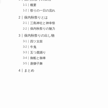
概要
祭りの一日の流れ
保内秋祭りとは
三島神社と神幸祭
保内秋祭りの魅力
保内秋祭りの出し物
四ツ太鼓
牛鬼
五つ鹿踊り
御船と御車
唐獅子舞
まとめ