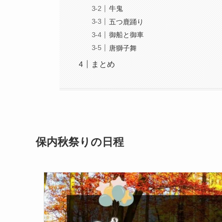
牛鬼
五つ鹿踊り
御船と御車
唐獅子舞
まとめ
保内秋祭りの日程