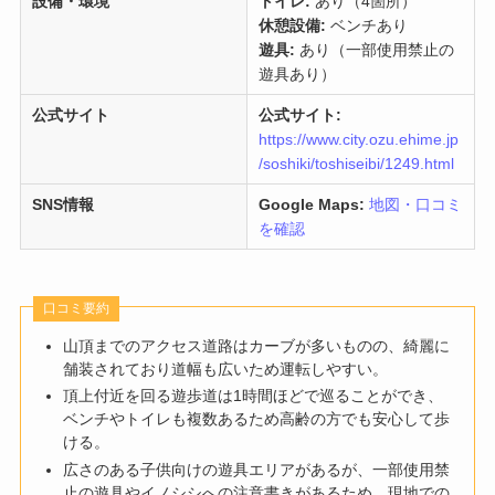
設備・環境
トイレ:
あり（4箇所）
休憩設備:
ベンチあり
遊具:
あり（一部使用禁止の
遊具あり）
公式サイト
公式サイト:
https://www.city.ozu.ehime.jp
/soshiki/toshiseibi/1249.html
SNS情報
Google Maps:
地図・口コミ
を確認
口コミ要約
山頂までのアクセス道路はカーブが多いものの、綺麗に
舗装されており道幅も広いため運転しやすい。
頂上付近を回る遊歩道は1時間ほどで巡ることができ、
ベンチやトイレも複数あるため高齢の方でも安心して歩
ける。
広さのある子供向けの遊具エリアがあるが、一部使用禁
止の遊具やイノシシへの注意書きがあるため、現地での