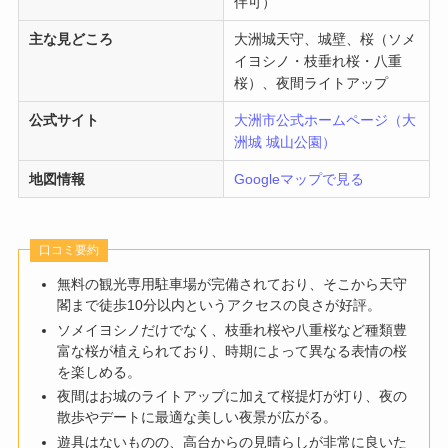
伴可）
主な見どころ
大洲城天守、城壁、桜（ソメ
イヨシノ・枝垂れ桜・八重
桜）、夜間ライトアップ
公式サイト
大洲市公式ホームページ（大
洲城 城山公園）
地図情報
Googleマップで見る
口コミ要約
無料の観光専用駐車場が完備されており、そこから天守
閣まで徒歩10分以内というアクセスの良さが好評。
ソメイヨシノだけでなく、枝垂れ桜や八重桜など種類豊
富な桜が植えられており、時期によって異なる表情の桜
を楽しめる。
夜間はお城のライトアップに加えて桜提灯が灯り、夜の
散歩やデートに最適な美しい夜景が広がる。
遊具はないものの、高台からの見晴らしが非常に良いた