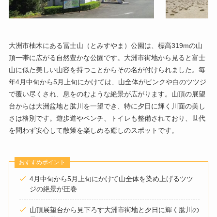
大洲市柚木にある冨士山（とみすやま）公園は、標高319mの山
頂一帯に広がる自然豊かな公園です。大洲市街地から見ると富士
山に似た美しい山容を持つことからその名が付けられました。毎
年4月中旬から5月上旬にかけては、山全体がピンクや白のツツジ
で覆い尽くされ、息をのむような絶景が広がります。山頂の展望
台からは大洲盆地と肱川を一望でき、特に夕日に輝く川面の美し
さは格別です。遊歩道やベンチ、トイレも整備されており、世代
を問わず安心して散策を楽しめる癒しのスポットです。
おすすめポイント
4月中旬から5月上旬にかけて山全体を染め上げるツツ
ジの絶景が圧巻
山頂展望台から見下ろす大洲市街地と夕日に輝く肱川の