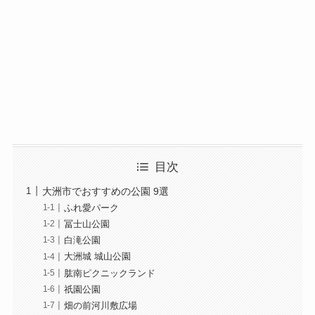
目次
大洲市でおすすめの公園 9選
ふれ愛パーク
冨士山公園
白滝公園
大洲城 城山公園
肱南ピクニックランド
祇園公園
畑の前河川敷広場