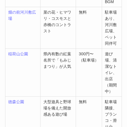
BGM
畑の前河川敷広
菜の花・ヒマワ
無料
駐車場
場
リ・コスモスと
あり、
赤橋のコントラ
河川敷
スト
広場、
ペット
同伴可
稲荷山公園
県内有数の紅葉
300円〜
遊び
名所で「もみじ
（駐車場）
場、清
まつり」が人気
潔なト
イレ、
出店
（期間
中）
徳森公園
大型遊具と野球
無料
駐車場
場を備えた開放
隣接、
感ある遊び場
ブラン
コ・滑
り台、