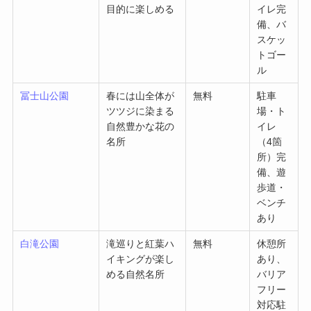
目的に楽しめる
イレ完
備、バ
スケッ
トゴー
ル
冨士山公園
春には山全体が
無料
駐車
ツツジに染まる
場・ト
自然豊かな花の
イレ
名所
（4箇
所）完
備、遊
歩道・
ベンチ
あり
白滝公園
滝巡りと紅葉ハ
無料
休憩所
イキングが楽し
あり、
める自然名所
バリア
フリー
対応駐