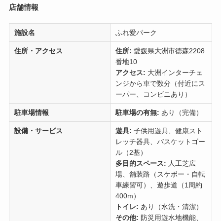
店舗情報
施設名
ふれ愛パーク
住所・アクセス
住所:
愛媛県大洲市徳森2208
番地10
アクセス:
大洲インターチェ
ンジから車で数分（付近にス
ーパー、コンビニあり）
駐車場情報
駐車場の有無:
あり（完備）
設備・サービス
遊具:
子供用遊具、健康スト
レッチ器具、バスケットゴー
ル（2基）
多目的スペース:
人工芝広
場、舗装路（スケボー・自転
車練習可）、遊歩道（1周約
400m）
トイレ:
あり（水洗・清潔）
その他:
防災用遊水地機能、