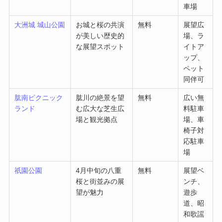
車場
大洲城 城山公園
お城と桜の共演
無料
展望広
が美しい歴史的
場、ラ
な展望スポット
イトア
ップ、
ペット
同伴可
肱南ピクニック
肱川の絶景を望
無料
広い無
ランド
む広大な芝生広
料駐車
場と観光拠点
場、車
椅子対
応駐車
場
祇園公園
4月中旬の八重
無料
展望ベ
桜と街並みの展
ンチ、
望が魅力
遊歩
道、昭
和歌謡