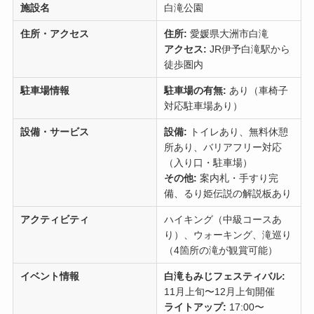
施設名
白滝公園
住所・アクセス
住所:
愛媛県大洲市白滝
アクセス:
JR伊予白滝駅から
徒歩圏内
駐車場情報
駐車場の有無:
あり（車椅子
対応駐車場あり）
設備・サービス
設備:
トイレあり、無料休憩
所あり、バリアフリー対応
（入り口・駐車場）
その他:
案内札・手すり完
備、るり姫伝説の解説板あり
アクティビティ
ハイキング（中級コースあ
り）、ウォーキング、滝巡り
（4箇所の滝が観賞可能）
イベント情報
白滝もみじフェスティバル:
11月上旬〜12月上旬開催
ライトアップ:
17:00〜