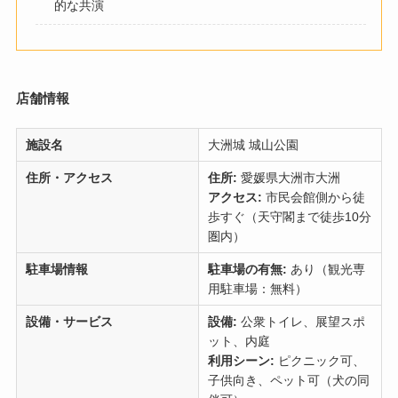
的な共演
店舗情報
施設名
大洲城 城山公園
住所・アクセス
住所:
愛媛県大洲市大洲
アクセス:
市民会館側から徒
歩すぐ（天守閣まで徒歩10分
圏内）
駐車場情報
駐車場の有無:
あり（観光専
用駐車場：無料）
設備・サービス
設備:
公衆トイレ、展望スポ
ット、内庭
利用シーン:
ピクニック可、
子供向き、ペット可（犬の同