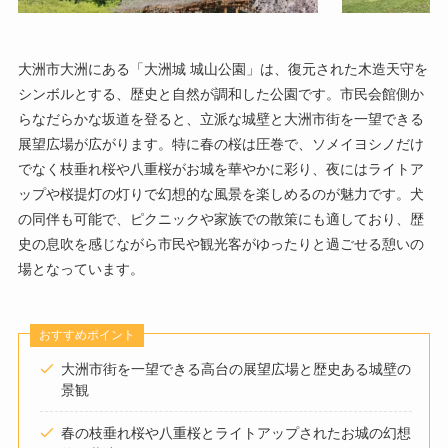
大洲市大洲にある「大洲城 城山公園」は、復元された木造天守を
シンボルとする、歴史と自然が調和した公園です。市民会館側か
らなだらかな坂道を登ると、立派な城壁と大洲市街を一望できる
展望広場が広がります。特に春の桜は圧巻で、ソメイヨシノだけ
でなく枝垂れ桜や八重桜がお城を華やかに彩り、夜にはライトア
ップや桜提灯の灯りで幻想的な風景を楽しめるのが魅力です。犬
の同伴も可能で、ピクニックや家族での散策にも適しており、歴
史の息吹を感じながら市民や観光客がゆったりと過ごせる憩いの
場となっています。
おすすめポイント
大洲市街を一望できる高台の展望広場と歴史ある城壁の
景観
春の枝垂れ桜や八重桜とライトアップされたお城の幻想