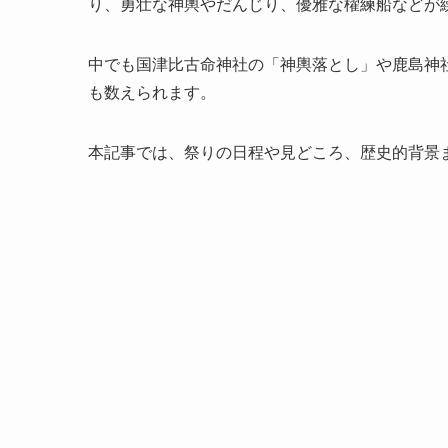
り、勇壮な神輿やだんじり、優雅な櫂練船などが
中でも国津比古命神社の「神輿落とし」や鹿島神
も数えられます。
本記事では、祭りの日程や見どころ、歴史的背景