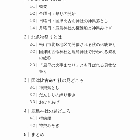
概要
金曜日：祭りの開始
日曜日：国津比古命神社の神輿落とし
月曜日：鹿島神社の櫂練船と神輿みそぎ
北条秋祭りとは
松山市北条地区で開催される秋の伝統祭り
国津比古命神社と鹿島神社で行われる祭礼
の総称
「風早の火事まつり」とも呼ばれる勇壮な
祭り
国津比古命神社の見どころ
神輿落とし
だんじりの練り歩き
おひきあげ
鹿島神社の見どころ
櫂練船
神輿みそぎ
まとめ