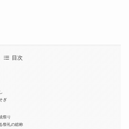
目次
し
そぎ
統祭り
る祭礼の総称