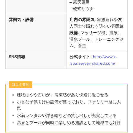
– 露天風呂
– 乾式サウナ
雰囲気・設備
店内の雰囲気:
家族連れや友
人同士で賑わう明るい雰囲気
設備:
マッサージ機、温泉、
温水プール、トレーニングジ
ム、食堂
SNS情報
公式サイト:
http://www.k-
ispa.server-shared.com/
口コミ要約
建物はやや古いが、清潔感があり快適に過ごせる
小さな子供向けの設備が整っており、ファミリー層に人
気
水着レンタルや浮き輪などの貸し出しが充実している
温泉とプールが同時に楽しめる施設として地域でも好評