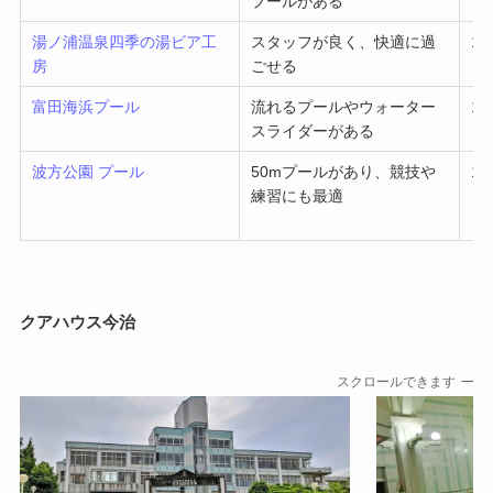
プールがある
湯ノ浦温泉四季の湯ビア工
スタッフが良く、快適に過
1～
房
ごせる
富田海浜プール
流れるプールやウォーター
1～
スライダーがある
波方公園 プール
50mプールがあり、競技や
1～
練習にも最適
クアハウス今治
スクロールできます