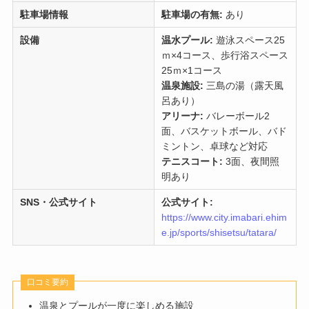
駐車場情報
駐車場の有無:
あり
設備
温水プール:
遊泳スペース25
ｍ×4コース、歩行浴スペース
25ｍ×1コース
温泉施設:
三島の湯（露天風
呂あり）
アリーナ:
バレーボール2
面、バスケットボール、バド
ミントン、卓球など対応
テニスコート:
3面、夜間照
明あり
SNS・公式サイト
公式サイト:
https://www.city.imabari.ehim
e.jp/sports/shisetsu/tatara/
口コミ要約
温泉とプールが一度に楽しめる施設