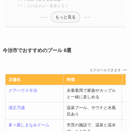
どの泳ぎが一番痩せる？
もっと見る
今治市でおすすめのプール 6選
スクロールできます
店舗名
特徴
価
クアハウス今治
水着着用で家族やカップル
1～
と一緒に楽しめる
清正乃湯
温泉プール、サウナと水風
1～
呂あり
多々羅しまなみドーム
市営の施設で、温泉と温水
1～