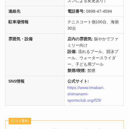
ズンによる変更あり）
連絡先
電話番号:
0898-47-4594
駐車場情報
テニスコート側100台、海側
30台
雰囲気・設備
店内の雰囲気:
賑やかでファ
ミリー向け
設備:
流れるプール、競泳プ
ール、ウォータースライダ
ー、子ども用プール
禁煙/喫煙:
禁煙
SNS情報
公式サイト:
https://www.imabari-
shimanami-
sportsclub.org/f29/
口コミ要約