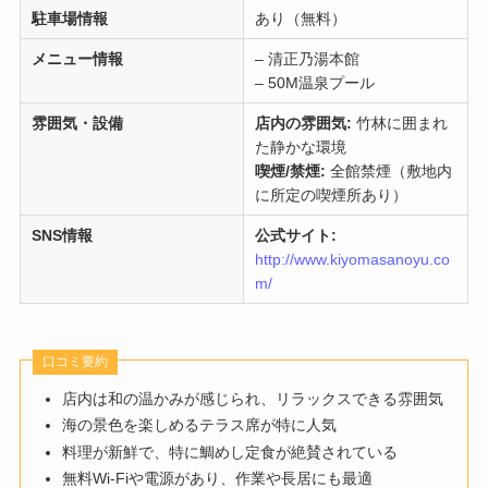
駐車場情報
あり（無料）
メニュー情報
– 清正乃湯本館
– 50M温泉プール
雰囲気・設備
店内の雰囲気:
竹林に囲まれ
た静かな環境
喫煙/禁煙:
全館禁煙（敷地内
に所定の喫煙所あり）
SNS情報
公式サイト:
http://www.kiyomasanoyu.co
m/
口コミ要約
店内は和の温かみが感じられ、リラックスできる雰囲気
海の景色を楽しめるテラス席が特に人気
料理が新鮮で、特に鯛めし定食が絶賛されている
無料Wi-Fiや電源があり、作業や長居にも最適