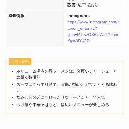
設備:
駐車場あり
SNS情報
Instagram：
https://www.instagram.com/r
amen_entenka?
igsh=MTNzOXBldWdkYnhm
Yg%3D%3D
口コミ要約
ボリューム満点の豚ラーメンは、分厚いチャーシューと
太麺が特徴的
スープはこってり系で、背脂が効いたガツンとくる味わ
い
飲み会後の〆にもぴったりなラーメンとして人気
つけ麺や中華そばなど、幅広いメニューが楽しめる