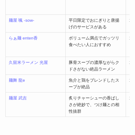
麺屋 颯 -sow-
平日限定でおにぎりと唐揚
1～
げのサービスがある
らぁ麺 enten香
ボリューム満点でガッツリ
1～
食べたい人におすすめ
久留米ラーメン 光屋
豚骨スープの濃厚ながらク
1～
ドさがない絶品ラーメン
麺舞 龍e
魚介と鶏をブレンドしたス
1～
ープが絶品
麺屋 武吉
炙りチャーシューの香ばし
1～
さが絶妙で、つけ麺との相
性抜群