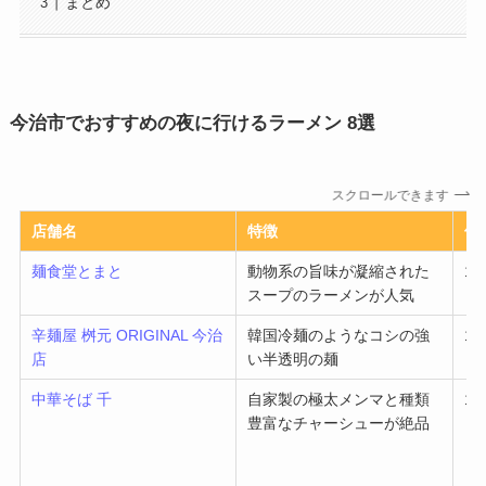
まとめ
今治市でおすすめの夜に行けるラーメン 8選
スクロールできます
店舗名
特徴
価
麺食堂とまと
動物系の旨味が凝縮された
1～
スープのラーメンが人気
辛麺屋 桝元 ORIGINAL 今治
韓国冷麺のようなコシの強
1～
店
い半透明の麺​
中華そば 千
自家製の極太メンマと種類
1～
豊富なチャーシューが絶品