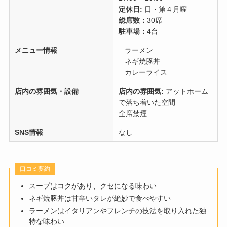
定休日:
日・第４月曜
総席数：
30席
駐車場：
4台
メニュー情報
– ラーメン
– ネギ焼豚丼
– カレーライス
店内の雰囲気・設備
店内の雰囲気:
アットホーム
で落ち着いた空間
全席禁煙
SNS情報
なし
口コミ要約
スープはコクがあり、クセになる味わい
ネギ焼豚丼は甘辛いタレが絶妙で食べやすい
ラーメンはイタリアンやフレンチの技法を取り入れた独
特な味わい