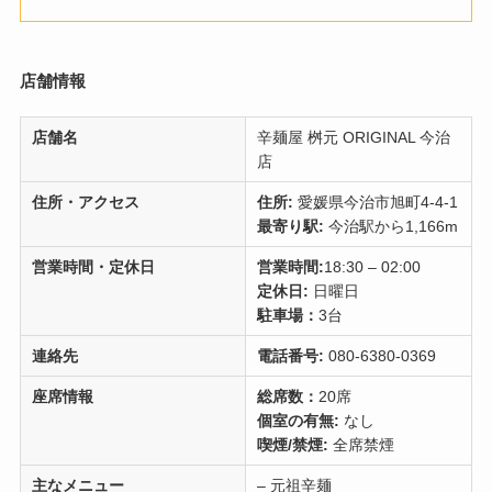
店舗情報
店舗名
辛麺屋 桝元 ORIGINAL 今治
店
住所・アクセス
住所:
愛媛県今治市旭町4-4-1
最寄り駅:
今治駅から1,166m
営業時間・定休日
営業時間:
18:30 – 02:00
定休日:
日曜日
駐車場：
3台
連絡先
電話番号:
080-6380-0369
座席情報
総席数：
20席
個室の有無:
なし
喫煙/禁煙:
全席禁煙
主なメニュー
– 元祖辛麺