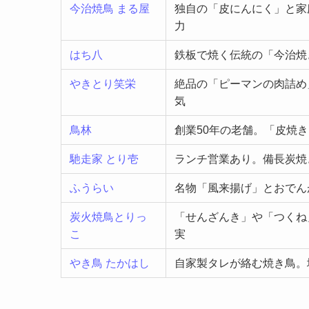
今治焼鳥 まる屋
独自の「皮にんにく」と家
力
はち八
鉄板で焼く伝統の「今治焼
やきとり笑栄
絶品の「ピーマンの肉詰め
気
鳥林
創業50年の老舗。「皮焼
馳走家 とり壱
ランチ営業あり。備長炭焼
ふうらい
名物「風来揚げ」とおでん
炭火焼鳥とりっ
「せんざんき」や「つくね
こ
実
やき鳥 たかはし
自家製タレが絡む焼き鳥。