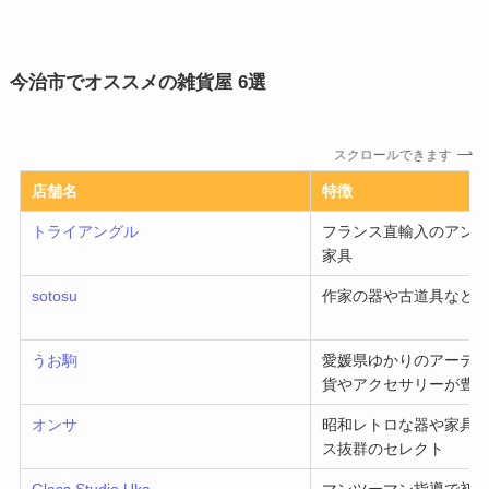
今治市でオススメの雑貨屋 6選
スクロールできます
店舗名
特徴
トライアングル
フランス直輸入のアン
家具
sotosu
作家の器や古道具など
うお駒
愛媛県ゆかりのアーテ
貨やアクセサリーが豊
オンサ
昭和レトロな器や家具
ス抜群のセレクト
Glass Studio Uka
マンツーマン指導で初