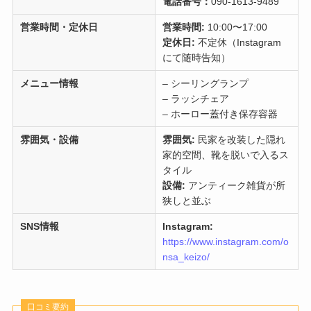
電話番号：
090-1613-9489
営業時間・定休日
営業時間:
10:00〜17:00
定休日:
不定休（Instagram
にて随時告知）
メニュー情報
– シーリングランプ
– ラッシチェア
– ホーロー蓋付き保存容器
雰囲気・設備
雰囲気:
民家を改装した隠れ
家的空間、靴を脱いで入るス
タイル
設備:
アンティーク雑貨が所
狭しと並ぶ
SNS情報
Instagram:
https://www.instagram.com/o
nsa_keizo/
口コミ要約