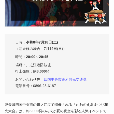
日時：
令和8年
7月18日(土)
（悪天候の場合：7月19日(日)）
時間：
20:00～20:45
場所：川之江港防波堤
打上発数：約
3,000
発
お問い合わせ先：
四国中央市役所観光交通課
電話番号：0896-28-6187
愛媛県四国中央市の川之江港で開催される「かわのえ夏まつり花
火大会」は、約
3,000
発の花火が夏の夜空を彩る人気イベントで