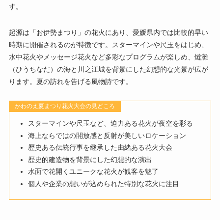
す。
起源は「お伊勢まつり」の花火にあり、愛媛県内では比較的早い
時期に開催されるのが特徴です。スターマインや尺玉をはじめ、
水中花火やメッセージ花火など多彩なプログラムが楽しめ、燵灘
（ひうちなだ）の海と川之江城を背景にした幻想的な光景が広が
ります。夏の訪れを告げる風物詩です。
かわのえ夏まつり花火大会の見どころ
スターマインや尺玉など、迫力ある花火が夜空を彩る
海上ならではの開放感と反射が美しいロケーション
歴史ある伝統行事を継承した由緒ある花火大会
歴史的建造物を背景にした幻想的な演出
水面で花開くユニークな花火が観客を魅了
個人や企業の想いが込められた特別な花火に注目