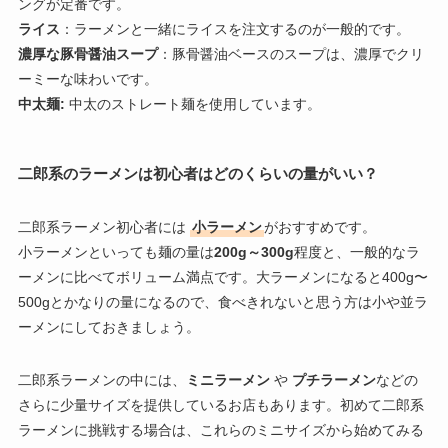
ングが定番です。
ライス
：ラーメンと一緒にライスを注文するのが一般的です。
濃厚な豚骨醤油スープ
：豚骨醤油ベースのスープは、濃厚でクリ
ーミーな味わいです。
中太麺:
中太のストレート麺を使用しています。
二郎系のラーメンは初心者はどのくらいの量がいい？
二郎系ラーメン初心者には
小ラーメン
がおすすめです。
小ラーメンといっても麺の量は
200g～300g
程度と、一般的なラ
ーメンに比べてボリューム満点です。大ラーメンになると400g〜
500gとかなりの量になるので、食べきれないと思う方は小や並ラ
ーメンにしておきましょう。
二郎系ラーメンの中には、
ミニラーメン
や
プチラーメン
などの
さらに少量サイズを提供しているお店もあります。初めて二郎系
ラーメンに挑戦する場合は、これらのミニサイズから始めてみる