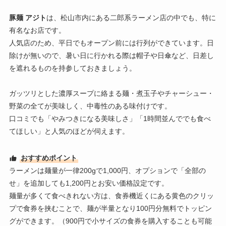
豚麺 アジト
は、松山市内にある二郎系ラーメン店の中でも、特に
有名なお店です。
人気店のため、平日でもオープン前には行列ができています。日
除けが無いので、暑い日に行かれる際は帽子や日傘など、日差し
を遮れるものを持参しておきましょう。
ガッツリとした濃厚スープに絡まる麺・煮玉子やチャーシュー・
野菜の全てが美味しく、中毒性のある味付けです。
口コミでも「やみつきになる美味しさ」「1時間並んででも食べ
てほしい」と人気のほどが伺えます。
おすすめポイント
ラーメンは麺量が一律200gで1,000円、オプションで「全部の
せ」を追加しても1,200円とお安い価格設定です。
麺量が多くて食べきれない方は、食券機近くにある黄色のクリッ
プで食券を挟むことで、麺が半量となり100円分無料でトッピン
グができます。（900円で小サイズの食券を購入することも可能