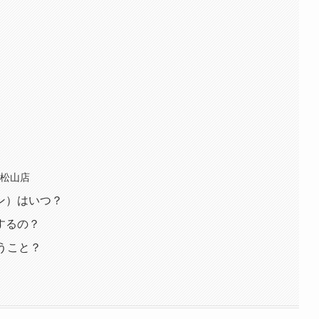
店
 松山店
ン）はいつ？
するの？
うこと？