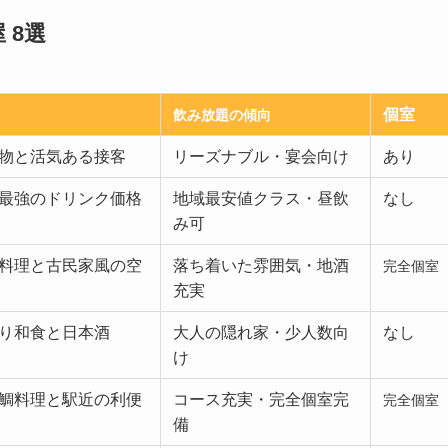
 8選
個室
飲み放題の傾向
物と活気ある接客
リーズナブル・宴会向け
あり
最強のドリンク価格
地域最安値クラス・昼飲
なし
み可
料理と古民家風の空
落ち着いた雰囲気・地酒
完全個室
充実
り和食と日本酒
大人の隠れ家・少人数向
なし
け
鯛料理と駅近の利便
コース充実・完全個室完
完全個室
備