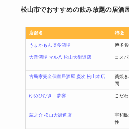
松山市でおすすめの飲み放題の居酒屋
店舗名
特徴
うまかもん博多酒場
博多名
大衆酒場 マル八 松山大街道店
コスパ
古民家完全個室居酒屋 慶次 松山本店
藁焼き
間
ゆめひびき－夢響－
こだわ
蔵之介 松山大街道店
宇和島
性