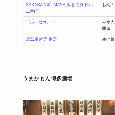
SAKABA NIKUMASA 酒場 肉真 松山
お肉の
二番町
ゴルトセカンド
ネオ大
囲気
居魚屋 網元 別邸
生け簀
うまかもん博多酒場