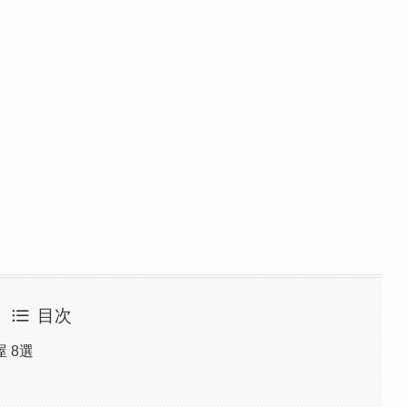
目次
 8選