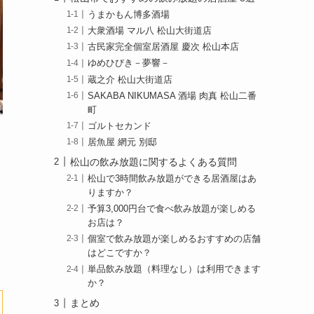
うまかもん博多酒場
大衆酒場 マル八 松山大街道店
古民家完全個室居酒屋 慶次 松山本店
ゆめひびき－夢響－
蔵之介 松山大街道店
SAKABA NIKUMASA 酒場 肉真 松山二番
町
ゴルトセカンド
居魚屋 網元 別邸
松山の飲み放題に関するよくある質問
松山で3時間飲み放題ができる居酒屋はあ
りますか？
予算3,000円台で食べ飲み放題が楽しめる
お店は？
個室で飲み放題が楽しめるおすすめの店舗
はどこですか？
単品飲み放題（料理なし）は利用できます
か？
まとめ