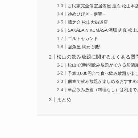
古民家完全個室居酒屋 慶次 松山本
ゆめひびき－夢響－
蔵之介 松山大街道店
SAKABA NIKUMASA 酒場 肉真 松
ゴルトセカンド
居魚屋 網元 別邸
松山の飲み放題に関するよくある質
松山で3時間飲み放題ができる居酒
予算3,000円台で食べ飲み放題が楽
個室で飲み放題が楽しめるおすすめ
単品飲み放題（料理なし）は利用で
まとめ