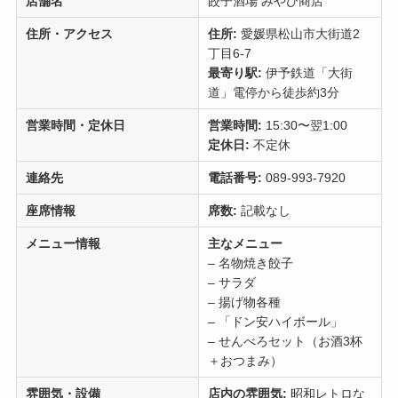
店舗名
餃子酒場 みやび商店
住所・アクセス
住所:
愛媛県松山市大街道2
丁目6-7
最寄り駅:
伊予鉄道「大街
道」電停から徒歩約3分
営業時間・定休日
営業時間:
15:30〜翌1:00
定休日:
不定休
連絡先
電話番号:
089-993-7920
座席情報
席数:
記載なし
メニュー情報
主なメニュー
– 名物焼き餃子
– サラダ
– 揚げ物各種
– 「ドン安ハイボール」
– せんべろセット（お酒3杯
＋おつまみ）
雰囲気・設備
店内の雰囲気:
昭和レトロな