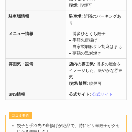
喫煙:
喫煙可
駐車場情報
駐車場:
近隣のパーキングあ
り
メニュー情報
– 博多ひとくち餃子
– 手羽先唐揚げ
– 自家製胡麻ダレ胡麻はまち
– 夢鶏の黒炭焼き
雰囲気・設備
店内の雰囲気:
博多の屋台を
イメージした、賑やかな雰囲
気
喫煙/禁煙:
喫煙可
SNS情報
公式サイト:
公式サイト
口コミ要約
餃子と手羽先の唐揚げが絶品で、特にピリ辛餃子がクセ
になる美味しさ！