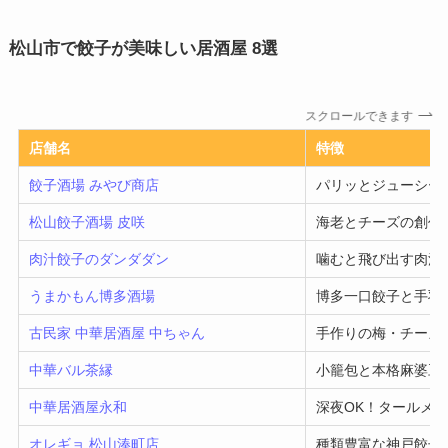
松山市で餃子が美味しい居酒屋 8選
スクロールできます
店舗名
特徴
餃子酒場 みやび商店
パリッとジューシー
松山餃子酒場 皮咲
海老とチーズの創作
肉汁餃子のダンダダン
噛むと飛び出す肉汁
うまかもん博多酒場
博多一口餃子と手羽
古民家 中華居酒屋 中ちゃん
手作りの梅・チーズ
中華バル茶縁
小籠包と本格麻婆豆
中華居酒屋永和
深夜OK！タールメ
オレギョ 松山湊町店
種類豊富な神戸餃子