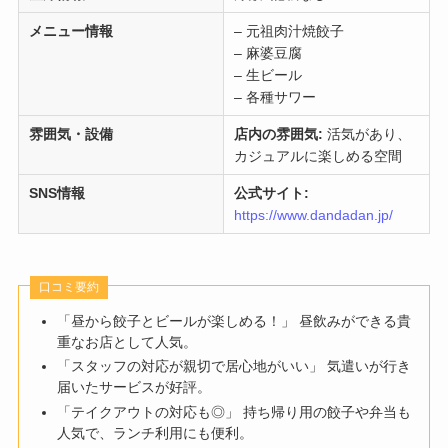
メニュー情報
– 元祖肉汁焼餃子
– 麻婆豆腐
– 生ビール
– 各種サワー
雰囲気・設備
店内の雰囲気:
活気があり、
カジュアルに楽しめる空間
SNS情報
公式サイト:
https://www.dandadan.jp/
口コミ要約
「昼から餃子とビールが楽しめる！」 昼飲みができる貴
重なお店として人気。
「スタッフの対応が親切で居心地がいい」 気遣いが行き
届いたサービスが好評。
「テイクアウトの対応も◎」 持ち帰り用の餃子や弁当も
人気で、ランチ利用にも便利。