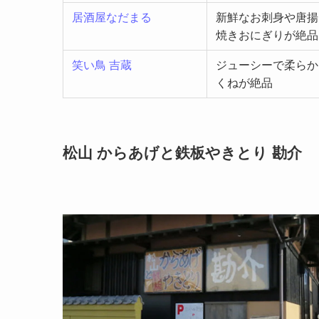
居酒屋なだまる
新鮮なお刺身や唐揚
焼きおにぎりが絶品
笑い鳥 吉蔵
ジューシーで柔らか
くねが絶品
松山 からあげと鉄板やきとり 勘介