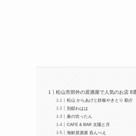
松山市郊外の居酒屋で人気のお店 8
松山 からあげと鉄板やきとり 勘介
別邸わはは
粂の坊ったん
CAFE & BAR 太陽と月
海鮮居酒屋 呑んべえ