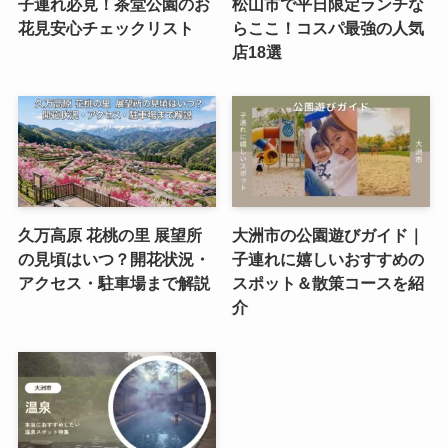
子連れ必見！茶堂公園のお
松山市で平日限定ランチな
花見安心チェックリスト
らここ！コスパ最強の人気
店18選
久万高原 花桃の里 展望所
大洲市の公園遊びガイド｜
の見頃はいつ？開花状況・
子連れに嬉しいおすすめの
アクセス・駐車場まで解説
スポット＆散策コースを紹
介