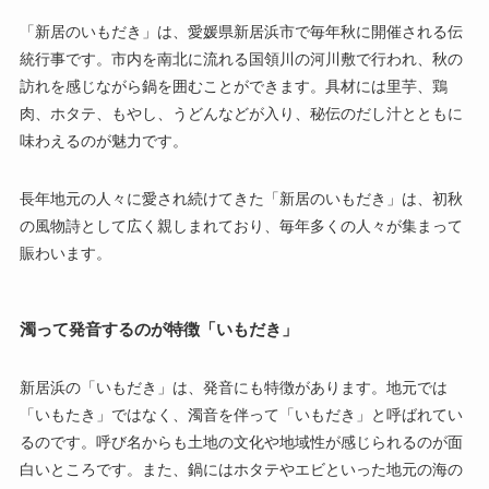
「新居のいもだき」は、愛媛県新居浜市で毎年秋に開催される伝
統行事です。市内を南北に流れる国領川の河川敷で行われ、秋の
訪れを感じながら鍋を囲むことができます。具材には里芋、鶏
肉、ホタテ、もやし、うどんなどが入り、秘伝のだし汁とともに
味わえるのが魅力です。
長年地元の人々に愛され続けてきた「新居のいもだき」は、初秋
の風物詩として広く親しまれており、毎年多くの人々が集まって
賑わいます。
濁って発音するのが特徴「いもだき」
新居浜の「いもだき」は、発音にも特徴があります。地元では
「いもたき」ではなく、濁音を伴って「いもだき」と呼ばれてい
るのです。呼び名からも土地の文化や地域性が感じられるのが面
白いところです。また、鍋にはホタテやエビといった地元の海の