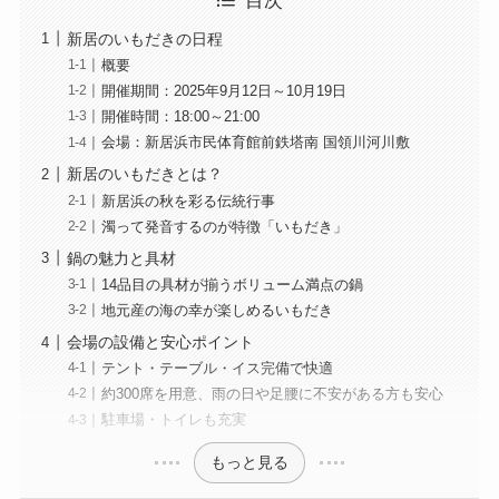
目次
新居のいもだきの日程
概要
開催期間：2025年9月12日～10月19日
開催時間：18:00～21:00
会場：新居浜市民体育館前鉄塔南 国領川河川敷
新居のいもだきとは？
新居浜の秋を彩る伝統行事
濁って発音するのが特徴「いもだき」
鍋の魅力と具材
14品目の具材が揃うボリューム満点の鍋
地元産の海の幸が楽しめるいもだき
会場の設備と安心ポイント
テント・テーブル・イス完備で快適
約300席を用意、雨の日や足腰に不安がある方も安心
駐車場・トイレも充実
もっと見る