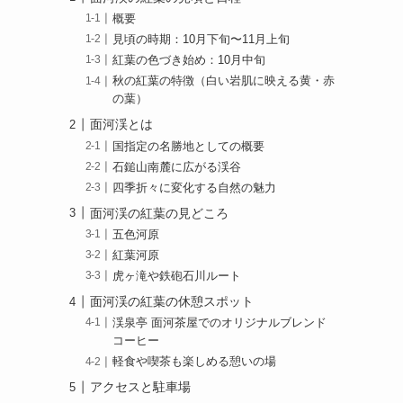
概要
見頃の時期：10月下旬〜11月上旬
紅葉の色づき始め：10月中旬
秋の紅葉の特徴（白い岩肌に映える黄・赤
の葉）
面河渓とは
国指定の名勝地としての概要
石鎚山南麓に広がる渓谷
四季折々に変化する自然の魅力
面河渓の紅葉の見どころ
五色河原
紅葉河原
虎ヶ滝や鉄砲石川ルート
面河渓の紅葉の休憩スポット
渓泉亭 面河茶屋でのオリジナルブレンド
コーヒー
軽食や喫茶も楽しめる憩いの場
アクセスと駐車場