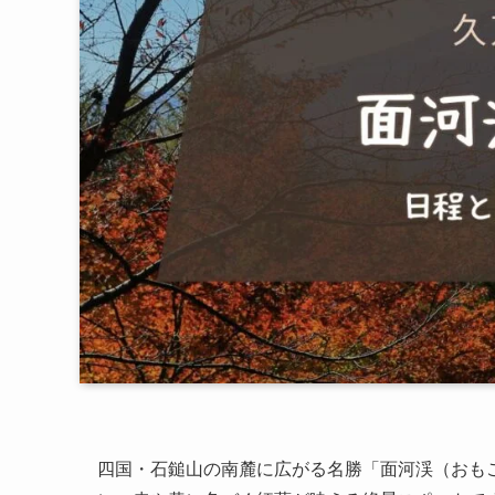
四国・石鎚山の南麓に広がる名勝「面河渓（おも