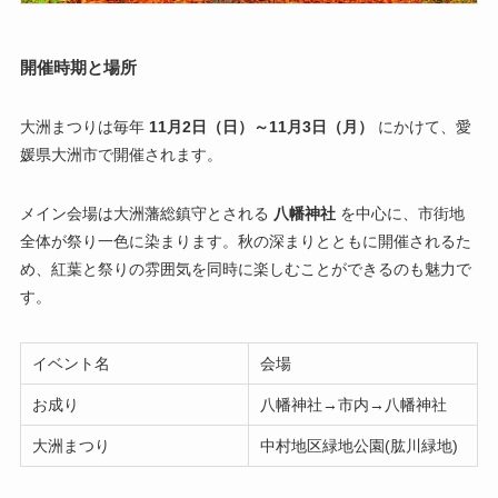
開催時期と場所
大洲まつりは毎年
11
月
2
日
（日）～11
月
3
日
（月）
にかけて、愛
媛県大洲市で開催されます。
メイン会場は大洲藩総鎮守とされる
八幡神社
を中心に、市街地
全体が祭り一色に染まります。秋の深まりとともに開催されるた
め、紅葉と祭りの雰囲気を同時に楽しむことができるのも魅力で
す。
イベント名
会場
お成り
八幡神社→市内→八幡神社
大洲まつり
中村地区緑地公園(肱川緑地)