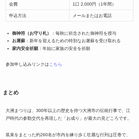
会費
1口 2,000円（1年間）
申込方法
メールまたはお電話
御神符（お守り札）
：毎秋に祈念された御神符を授与
お屠蘇
：新年を迎えるための特別なお屠蘇を受け取れる
家内安全祈願
：年始に家族の安全を祈願
参加申し込みリンクは
こちら
まとめ
大洲まつりは、300年以上の歴史を持つ大洲市の伝統行事で、江
戸時代の参勤交代を再現した「お成り」が最大の見どころです。
装束をまとった約260名が市内を練り歩く壮麗な行列は圧巻で、