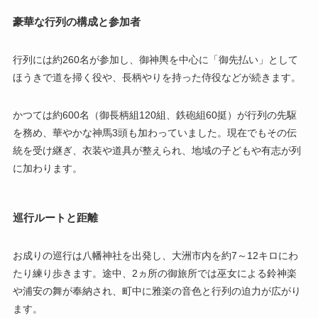
豪華な行列の構成と参加者
行列には約260名が参加し、御神輿を中心に「御先払い」として
ほうきで道を掃く役や、長柄やりを持った侍役などが続きます。
かつては約600名（御長柄組120組、鉄砲組60挺）が行列の先駆
を務め、華やかな神馬3頭も加わっていました。現在でもその伝
統を受け継ぎ、衣装や道具が整えられ、地域の子どもや有志が列
に加わります。
巡行ルートと距離
お成りの巡行は八幡神社を出発し、大洲市内を約7～12キロにわ
たり練り歩きます。途中、2ヵ所の御旅所では巫女による鈴神楽
や浦安の舞が奉納され、町中に雅楽の音色と行列の迫力が広がり
ます。