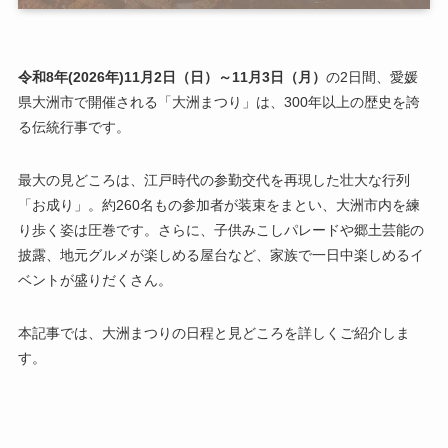
令和8年(2026年)11
月
2
日
（日）～11
月
3
日
（月）
の2日間、愛媛
県大洲市で開催される「大洲まつり」は、300年以上の歴史を誇
る伝統行事です。
最大の見どころは、江戸時代の参勤交代を再現した壮大な行列
「お成り」。約260名もの参加者が装束をまとい、大洲市内を練
り歩く姿は圧巻です。さらに、子供みこしパレードや郷土芸能の
披露、地元グルメが楽しめる屋台など、家族で一日中楽しめるイ
ベントが盛りだくさん。
本記事では、大洲まつりの日程と見どころを詳しくご紹介しま
す。