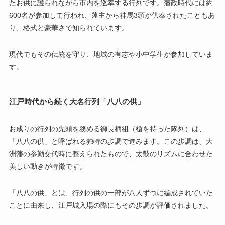
たお供に護られながら市内を巡幸する行列です。藩政時代には約
600名が参加して行われ、藩主から神馬3頭が供奉されたこともあ
り、格式と豪華さで知られています。
現代でもその伝統を守り、地域の有志や小中学生が参加していま
す。
江戸時代から続く大名行列「八八の供」
お成りの行列の先頭を務める御長柄組（槍を持った隊列）は、
「八八の供」と呼ばれる独特の歩調で進みます。この歩調は、大
洲藩の参勤交代時に整えられたもので、太鼓のリズムに合わせた
美しい動きが特徴です。
「八八の供」とは、行列の供の一部が八人ずつに編成されていた
ことに由来し、江戸城入場の際にもその歩調が評価されました。