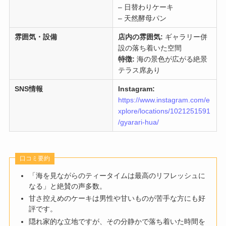
– 日替わりケーキ
– 天然酵母パン
雰囲気・設備
店内の雰囲気:
ギャラリー併
設の落ち着いた空間
特徴:
海の景色が広がる絶景
テラス席あり
SNS情報
Instagram:
https://www.instagram.com/e
xplore/locations/1021251591
/gyarari-hua/
口コミ要約
「海を見ながらのティータイムは最高のリフレッシュに
なる」と絶賛の声多数。
甘さ控えめのケーキは男性や甘いものが苦手な方にも好
評です。
隠れ家的な立地ですが、その分静かで落ち着いた時間を