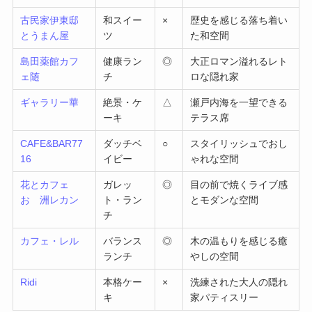
古民家伊東邸
和スイー
×
歴史を感じる落ち着い
とうまん屋
ツ
た和空間
島田薬館カフ
健康ラン
◎
大正ロマン溢れるレト
ェ随
チ
ロな隠れ家
ギャラリー華
絶景・ケ
△
瀬戸内海を一望できる
ーキ
テラス席
CAFE&BAR77
ダッチベ
○
スタイリッシュでおし
16
イビー
ゃれな空間
花とカフェ
ガレッ
◎
目の前で焼くライブ感
おゝ洲レカン
ト・ラン
とモダンな空間
チ
カフェ・レル
バランス
◎
木の温もりを感じる癒
ランチ
やしの空間
Ridi
本格ケー
×
洗練された大人の隠れ
キ
家パティスリー