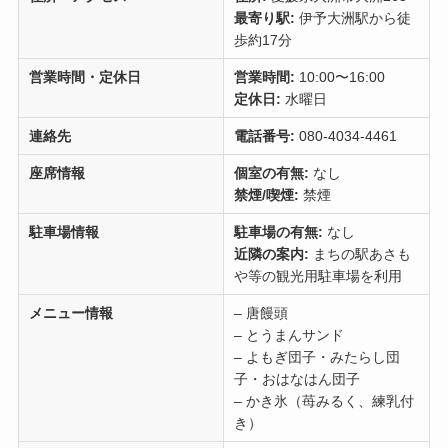
最寄り駅:
伊予大洲駅から徒
歩約17分
営業時間・定休日
営業時間:
10:00〜16:00
定休日:
水曜日
連絡先
電話番号:
080‑4034‑4461
座席情報
個室の有無:
なし
禁煙/喫煙:
禁煙
駐車場情報
駐車場の有無:
なし
近隣の案内:
まちの駅あさも
や等の観光用駐車場を利用
メニュー情報
– 唐饅頭
– とうまんサンド
– よもぎ団子・みたらし団
子・おはなはん団子
– かき氷（苺みるく、練乳付
き）