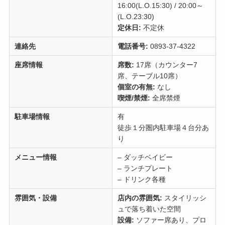
16:00(L.O.15:30) / 20:00～
(L.O.23:30)
定休日:
不定休
連絡先
電話番号:
0893-37-4322
座席情報
席数:
17席（カウンター7
席、テーブル10席）
個室の有無:
なし
喫煙/禁煙:
全席禁煙
駐車場情報
有
徒歩１分圏内駐車場４台分あ
り
メニュー情報
– ダッチベイビー
– ランチプレート
– ドリンク各種
雰囲気・設備
店内の雰囲気:
スタイリッシ
ュで落ち着いた空間
設備:
ソファー席あり、プロ