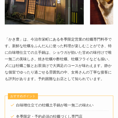
「かき豊」は、今治市栄町にある冬季限定営業の牡蠣専門料亭で
す。新鮮な牡蠣をふんだんに使った料理が楽しむことができ、特
に白味噌仕立ての土手鍋は、ショウガが効いた甘めの味付けで唯
一無二の美味しさ。焼き牡蠣や酢牡蠣、牡蠣フライなども揃い、
〆には牡蠣ご飯とお茶漬けで大満足のコースが味わえます。静か
な個室でゆったり過ごせる雰囲気の中、女将さんの丁寧な接客に
も評判があります。予約困難なお店として知られています。
おすすめポイント
白味噌仕立ての牡蠣土手鍋が唯一無二の味わい
冬季限定・予約必須の牡蠣づくし専門店