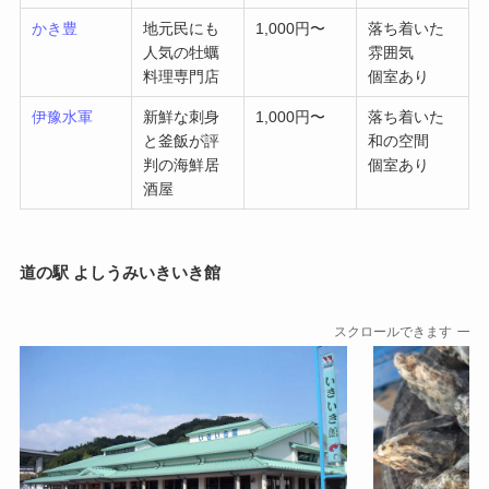
かき豊
地元民にも
1,000円〜
落ち着いた
人気の牡蠣
雰囲気
料理専門店
個室あり
伊豫水軍
新鮮な刺身
1,000円〜
落ち着いた
と釜飯が評
和の空間
判の海鮮居
個室あり
酒屋
道の駅 よしうみいきいき館
スクロールできます