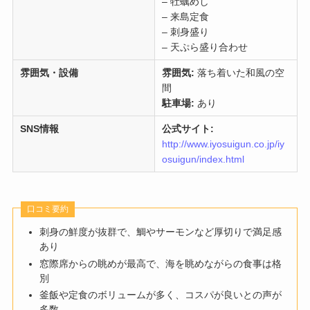
– 牡蠣めし
– 来島定食
– 刺身盛り
– 天ぷら盛り合わせ
雰囲気・設備
雰囲気:
落ち着いた和風の空
間
駐車場:
あり
SNS情報
公式サイト:
http://www.iyosuigun.co.jp/iy
osuigun/index.html
口コミ要約
刺身の鮮度が抜群で、鯛やサーモンなど厚切りで満足感
あり
窓際席からの眺めが最高で、海を眺めながらの食事は格
別
釜飯や定食のボリュームが多く、コスパが良いとの声が
多数