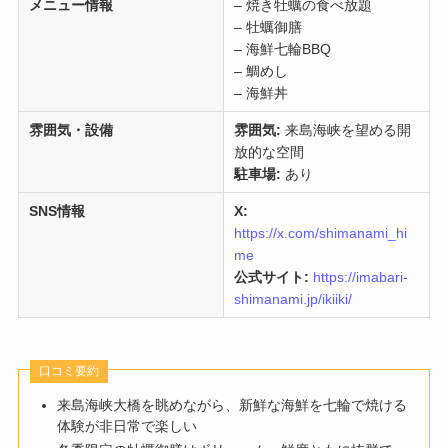
メニュー情報
– 焼き牡蠣の食べ放題
– 牡蠣御膳
– 海鮮七輪BBQ
– 鯛めし
– 海鮮丼
雰囲気・設備
雰囲気:
来島海峡を望める開
放的な空間
駐車場:
あり
SNS情報
X:
https://x.com/shimanami_hi
me
公式サイト:
https://imabari-
shimanami.jp/ikiiki/
口コミ要約
来島海峡大橋を眺めながら、新鮮な海鮮を七輪で焼ける
体験が非日常で楽しい