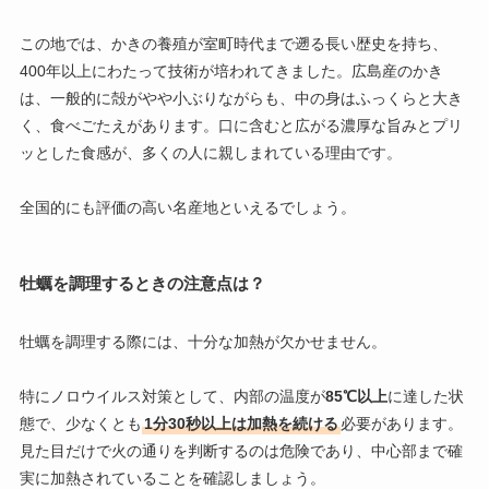
この地では、かきの養殖が室町時代まで遡る長い歴史を持ち、
400年以上にわたって技術が培われてきました。広島産のかき
は、一般的に殻がやや小ぶりながらも、中の身はふっくらと大き
く、食べごたえがあります。口に含むと広がる濃厚な旨みとプリ
ッとした食感が、多くの人に親しまれている理由です。
全国的にも評価の高い名産地といえるでしょう。
牡蠣を調理するときの注意点は？
牡蠣を調理する際には、十分な加熱が欠かせません。
特にノロウイルス対策として、内部の温度が
85℃以上
に達した状
態で、少なくとも
1分30秒以上は加熱を続ける
必要があります。
見た目だけで火の通りを判断するのは危険であり、中心部まで確
実に加熱されていることを確認しましょう。