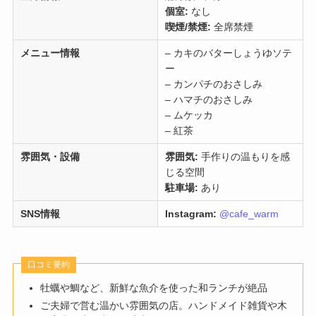
個室:
なし
喫煙/禁煙:
全席禁煙
メニュー情報
– カキのバターしょうゆソテ
ー
– カンパチのおさしみ
– ハマチのおさしみ
– ムケッカ
– 紅茶
雰囲気・設備
雰囲気:
手作りの温もりを感
じる空間
駐車場:
あり
SNS情報
Instagram:
@cafe_warm
口コミ要約
牡蠣や鯛など、新鮮な魚介を使った和ランチが絶品
ご夫婦で営む温かい雰囲気の店。ハンドメイド雑貨や木