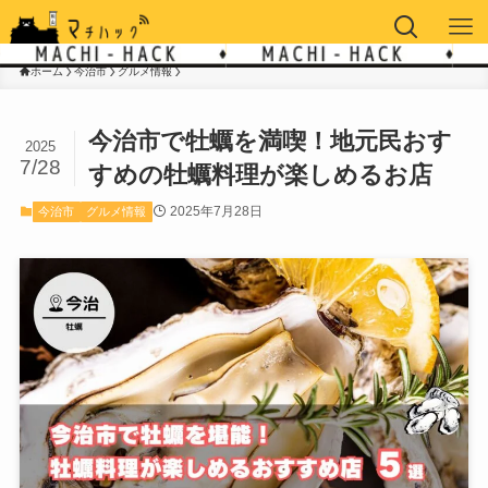
ホーム
今治市
グルメ情報
今治市で牡蠣を満喫！地元民おす
2025
7/28
すめの牡蠣料理が楽しめるお店
2025年7月28日
今治市
グルメ情報