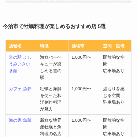
今治市で牡蠣料理が楽しめるおすすめ店 5選
店舗名
特徴
価格帯
空間・設備
道の駅 よし
海鮮バーベ
1,000円〜
開放的な空
うみいきい
キューが楽
間
き館
しめる道の
駐車場あり
駅
カフェ 魚夢
牡蠣と海鮮
1,000円〜
温もりを感
を使った和
じる空間
洋創作料理
駐車場あり
が魅力
海の家 魚蔵
新鮮な地元
1,000円〜
開放的な空
産牡蠣と魚
間
料理の名店
駐車場あり