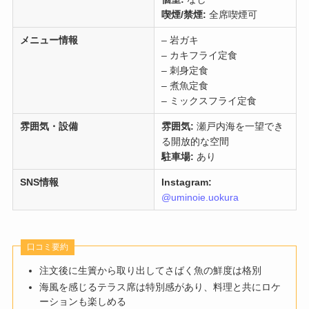
喫煙/禁煙:
全席喫煙可
メニュー情報
– 岩ガキ
– カキフライ定食
– 刺身定食
– 煮魚定食
– ミックスフライ定食
雰囲気・設備
雰囲気:
瀬戸内海を一望でき
る開放的な空間
駐車場:
あり
SNS情報
Instagram:
@uminoie.uokura
口コミ要約
注文後に生簀から取り出してさばく魚の鮮度は格別
海風を感じるテラス席は特別感があり、料理と共にロケ
ーションも楽しめる