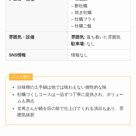
– 酢牡蠣
– 焼き牡蠣
– 牡蠣フライ
– 牡蠣ご飯
雰囲気・設備
雰囲気:
落ち着いた雰囲気
駐車場:
なし
SNS情報
情報なし
口コミ要約
白味噌の土手鍋は他では味わえない個性的な味
牡蠣づくしコースは一品ずつ丁寧に提供され、ボリュー
ムも満点
女将さんが鍋を目の前で仕上げてくれる演出もあり、雰
囲気抜群