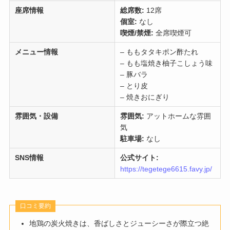
座席情報
総席数:
12席
個室:
なし
喫煙/禁煙:
全席喫煙可
メニュー情報
– ももタタキポン酢たれ
– もも塩焼き柚子こしょう味
– 豚バラ
– とり皮
– 焼きおにぎり
雰囲気・設備
雰囲気:
アットホームな雰囲
気
駐車場:
なし
SNS情報
公式サイト:
https://tegetege6615.favy.jp/
口コミ要約
地鶏の炭火焼きは、香ばしさとジューシーさが際立つ絶