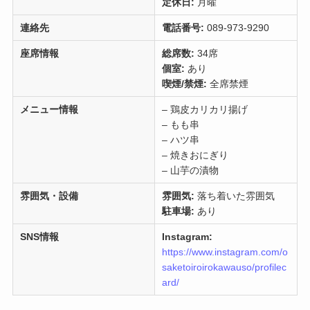
定休日:
月曜
連絡先
電話番号:
089-973-9290
座席情報
総席数:
34席
個室:
あり
喫煙/禁煙:
全席禁煙
メニュー情報
– 鶏皮カリカリ揚げ
– もも串
– ハツ串
– 焼きおにぎり
– 山芋の漬物
雰囲気・設備
雰囲気:
落ち着いた雰囲気
駐車場:
あり
SNS情報
Instagram:
https://www.instagram.com/o
saketoiroirokawauso/profilec
ard/