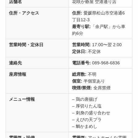
店舗名
花咲か爺屋 空港通り店
住所・アクセス
住所:
愛媛県松山市空港通6
丁目12-3
最寄り駅:
「余戸駅」から車
約6分
営業時間・定休日
営業時間:
17:00〜翌 2:00
定休日:
不定休
連絡先
電話番号:
089-968-6836
座席情報
総席数:
不明
個室:
半個室あり
喫煙/禁煙:
全席禁煙
メニュー情報
– 鶏の唐揚げ
– 厚切りたん塩
– 刺身の盛り合わせ
– えびの天プラ
– 鯛かまめし
雰囲気・設備
雰囲気:
アットホームな雰囲