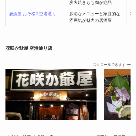
炭火焼きもも肉が絶品
居酒屋 おそ松2 空港通り
多彩なメニューと家庭的な
2,
雰囲気が魅力の居酒屋
花咲か爺屋 空港通り店
スクロールできます