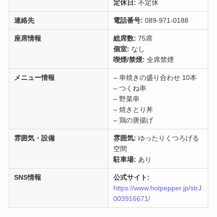
定休日:
不定休
連絡先
電話番号:
089-971-0188
座席情報
総席数:
75席
個室:
なし
喫煙/禁煙:
全席禁煙
メニュー情報
– 串焼きの盛り合わせ 10本
– つくね串
– 野菜串
– 焼きとり丼
– 鶏の唐揚げ
雰囲気・設備
雰囲気:
ゆったりくつろげる
空間
駐車場:
あり
SNS情報
公式サイト:
https://www.hotpepper.jp/strJ
003916671/