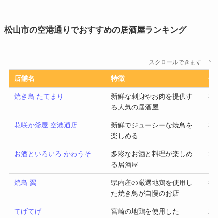
松山市の空港通りでおすすめの居酒屋ランキング
スクロールできます
店舗名
特徴
価
焼き鳥 たてまり
新鮮な刺身やお肉を提供す
3,
る人気の居酒屋
花咲か爺屋 空港通店
新鮮でジューシーな焼鳥を
3,
楽しめる
お酒といろいろ かわうそ
多彩なお酒と料理が楽しめ
2,
る居酒屋
焼鳥 翼
県内産の厳選地鶏を使用し
3,
た焼き鳥が自慢のお店
てげてげ
宮崎の地鶏を使用した
2,