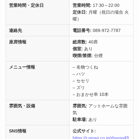
営業時間・定休日
営業時間:
17:30～22:00
定休日:
月曜（祝日の場合 火
曜）
連絡先
電話番号:
089-972-7787
座席情報
総席数:
40席
個室:
あり
喫煙/禁煙:
分煙
メニュー情報
– 名物つくね
– ハツ
– セセリ
– ズリ
– おまかせ串 10本
雰囲気・設備
雰囲気:
アットホームな雰囲
気
駐車場:
あり
SNS情報
公式サイト:
https://r.gnavi.co.jp/rbvvsg49