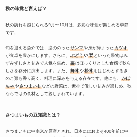
秋の味覚と言えば？
秋の訪れを感じられる9月〜10月は、多彩な味覚が楽しめる季節
です。
旬を迎える魚介では、脂ののった
サンマ
や身が締まった
カツオ
が食卓を豊かにします。さらに、
ぶどう
や
梨
といった果物はみ
ずみずしさと甘みで人気を集め、
栗
はほっくりとした食感で秋ら
しさを存分に演出します。また、
舞茸
や
松茸
をはじめとするき
のこ類も香り高く、料理に深みを与える存在です。他にも、
かぼ
ちゃ
や
さつまいも
などの野菜は、素朴で優しい甘みが楽しめ、秋
ならではの食材として親しまれています。
さつまいもの豆知識とは？
さつまいもは中南米が原産とされ、日本にはおよそ400年前に中