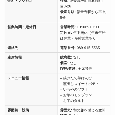
住所・アクセス
住所:
愛媛県松山市桑原5丁
目8-26
最寄り駅:
福音寺駅から車 約
8分
営業時間・定休日
営業時間:
10:00〜19:00
定休日:
年中無休（年末年始
は休業・短縮営業あり）
連絡先
電話番号:
089-915-5535
座席情報
総席数:
なし
個室:
なし
喫煙/禁煙:
全席禁煙
メニュー情報
– 揚げたて芋けんぴ
– 窯出しスイートポテト
– いもやのソフト
– お芋のモンブラン
– お芋のタルト
雰囲気・設備
雰囲気:
和の趣を感じる空間