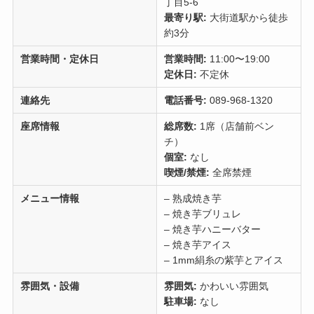
丁目5-6
最寄り駅:
大街道駅から徒歩
約3分
営業時間・定休日
営業時間:
11:00〜19:00
定休日:
不定休
連絡先
電話番号:
089-968-1320
座席情報
総席数:
1席（店舗前ベン
チ）
個室:
なし
喫煙/禁煙:
全席禁煙
メニュー情報
– 熟成焼き芋
– 焼き芋ブリュレ
– 焼き芋ハニーバター
– 焼き芋アイス
– 1mm絹糸の紫芋とアイス
雰囲気・設備
雰囲気:
かわいい雰囲気
駐車場:
なし