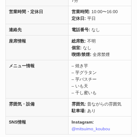
7分
営業時間・定休日
営業時間:
10:00〜16:00
定休日:
平日
連絡先
電話番号:
なし
座席情報
総席数:
不明
個室:
なし
喫煙/禁煙:
全席禁煙
メニュー情報
– 焼き芋
– 芋グラタン
– 芋バスチー
– いも天
– 干し蜜いも
雰囲気・設備
雰囲気:
昔ながらの雰囲気
駐車場:
あり
SNS情報
Instagram:
@mitsuimo_koubou