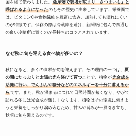
国を経て伝わりました。
薩摩藩で栽培が広まり「さつまいも」と
呼ばれるようになった
のもその歴史に由来しています。栄養面で
は、ビタミンCや食物繊維を豊富に含み、加熱しても壊れにくい
のが特徴です。保存の際は冷蔵庫を避け、新聞紙に包んで風通し
の良い冷暗所に置くのが長持ちのコツとされています。
なぜ秋に旬を迎える食べ物が多いの？
秋になると、多くの食材が旬を迎えます。その理由の一つは、
夏
の間にたっぷりと太陽の光を浴びて育つ
ことで、植物が
光合成を
活発に行い、でんぷんや糖分などのエネルギーを十分に蓄えるか
ら
です。また、秋が深まるにつれて日照時間が短くなり、やがて
訪れる冬には光合成が難しくなります。植物はその環境に備えよ
うと栄養をしっかり溜め込むため、甘みや旨みが一層引き立ち、
秋頃に旬を迎えるのです。