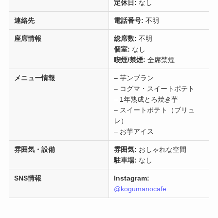
定休日:
なし
連絡先
電話番号:
不明
座席情報
総席数:
不明
個室:
なし
喫煙/禁煙:
全席禁煙
メニュー情報
– 芋ンブラン
– コグマ・スイートポテト
– 1年熟成とろ焼き芋
– スイートポテト（ブリュ
レ）
– お芋アイス
雰囲気・設備
雰囲気:
おしゃれな空間
駐車場:
なし
SNS情報
Instagram:
@kogumanocafe