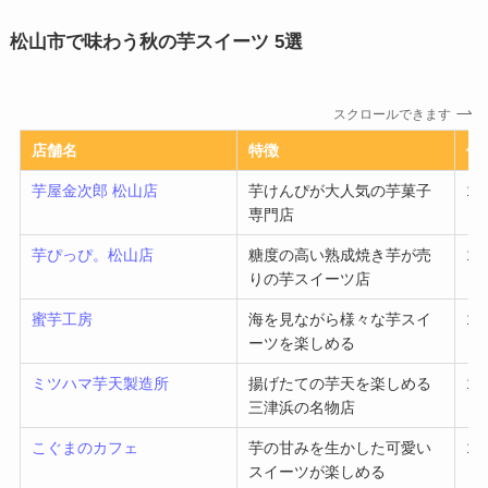
松山市で味わう秋の芋スイーツ 5選
スクロールできます
店舗名
特徴
価
芋屋金次郎 松山店
芋けんぴが大人気の芋菓子
1,
専門店
芋ぴっぴ。松山店
糖度の高い熟成焼き芋が売
1,
りの芋スイーツ店
蜜芋工房
海を見ながら様々な芋スイ
1,
ーツを楽しめる
ミツハマ芋天製造所
揚げたての芋天を楽しめる
1,
三津浜の名物店
こぐまのカフェ
芋の甘みを生かした可愛い
1,
スイーツが楽しめる