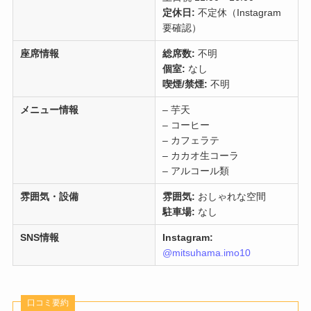
定休日:
不定休（Instagram
要確認）
座席情報
総席数:
不明
個室:
なし
喫煙/禁煙:
不明
メニュー情報
– 芋天
– コーヒー
– カフェラテ
– カカオ生コーラ
– アルコール類
雰囲気・設備
雰囲気:
おしゃれな空間
駐車場:
なし
SNS情報
Instagram:
@mitsuhama.imo10
口コミ要約