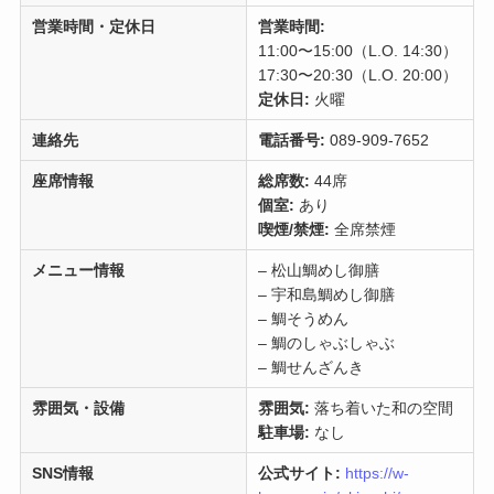
営業時間・定休日
営業時間:
11:00〜15:00（L.O. 14:30）
17:30〜20:30（L.O. 20:00）
定休日:
火曜
連絡先
電話番号:
089-909-7652
座席情報
総席数:
44席
個室:
あり
喫煙/禁煙:
全席禁煙
メニュー情報
– 松山鯛めし御膳
– 宇和島鯛めし御膳
– 鯛そうめん
– 鯛のしゃぶしゃぶ
– 鯛せんざんき
雰囲気・設備
雰囲気:
落ち着いた和の空間
駐車場:
なし
SNS情報
公式サイト:
https://w-