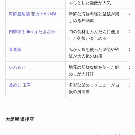
くらとした釜飯が人気
海鮮釜居酒 花火 HANABI
新鮮な海鮮料理と釜飯が楽
4,
しめる居酒屋
四季香るdining たきざわ
旬の食材をふんだんに使用
2,
した釜飯が楽しめる
喜楽家
みかん鯛を使った刺身や釜
3,
飯が大人気のお店
いわもと
地元の新鮮な鯛を使った鯛
2,
めしが大好評
釜めし 玉翠
多彩な釜めしメニューが自
2,
慢の居酒屋
大黒屋 道後店