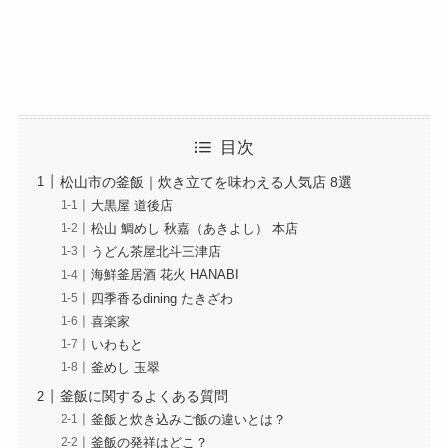
目次
松山市の釜飯｜炊き立てを味わえる人気店 8選
大黒屋 道後店
松山 鯛めし 秋嘉（あきよし） 本店
うどん茶屋北斗三津店
海鮮釜居酒 花火 HANABI
四季香るdining たきざわ
喜楽家
いわもと
釜めし 玉翠
釜飯に関するよくある質問
釜飯と炊き込みご飯の違いとは？
釜飯の発祥はどこ？