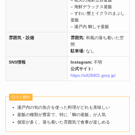
– 花火の海鮮五目釜飯
– 海鮮デラックス釜飯
– ずわい蟹とイクラのまぶし
釜飯
– 瀬戸内 鯛しそ釜飯
雰囲気・設備
雰囲気:
和風の落ち着いた空
間
駐車場:
なし
SNS情報
Instagram:
不明
公式サイト:
https://s428401.gorp.jp/
口コミ要約
瀬戸内の旬の魚介を使った料理がどれも美味しい
釜飯の種類が豊富で、特に「鯛の釜飯」が人気
個室が多く、落ち着いた雰囲気で食事が楽しめる