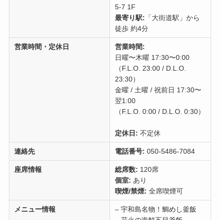
5-7 1F
最寄り駅:
「大街道駅」から
徒歩 約4分
営業時間・定休日
営業時間:
日曜〜木曜 17:30〜0:00
（F.L.O. 23:00 / D.L.O.
23:30）
金曜 / 土曜 / 祝前日 17:30〜
翌1:00
（F.L.O. 0:00 / D.L.O. 0:30）
定休日:
不定休
連絡先
電話番号:
050-5486-7084
座席情報
総席数:
120席
個室:
あり
喫煙/禁煙:
全席喫煙可
メニュー情報
– 宇和島名物！鯛めし釜飯