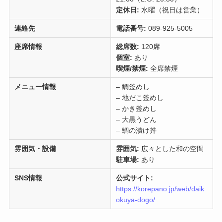
定休日:
水曜（祝日は営業）
連絡先
電話番号:
089-925-5005
座席情報
総席数:
120席
個室:
あり
喫煙/禁煙:
全席禁煙
メニュー情報
– 鯛釜めし
– 地だこ釜めし
– かき釜めし
– 大黒うどん
– 鯛の漬け丼
雰囲気・設備
雰囲気:
広々とした和の空間
駐車場:
あり
SNS情報
公式サイト:
https://korepano.jp/web/daik
okuya-dogo/