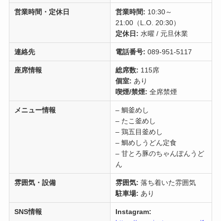
営業時間・定休日
営業時間:
10:30～
21:00（L.O. 20:30）
定休日:
水曜 / 元旦休業
連絡先
電話番号:
089-951-5117
座席情報
総席数:
115席
個室:
あり
喫煙/禁煙:
全席禁煙
メニュー情報
– 鯛釜めし
– たこ釜めし
– 鶏五目釜めし
– 鯛めしうどん定食
– 甘とろ豚のちゃんぽんうど
ん
雰囲気・設備
雰囲気:
落ち着いた雰囲気
駐車場:
あり
SNS情報
Instagram: