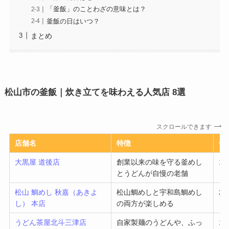
「釜飯」のことわざの意味とは？
釜飯の日はいつ？
まとめ
松山市の釜飯｜炊き立てを味わえる人気店 8選
スクロールできます
店舗名
特徴
価
大黒屋 道後店
創業以来の味を守る釜めし
1,
とうどんが自慢の老舗
松山 鯛めし 秋嘉（あきよ
松山鯛めしと宇和島鯛めし
2,
し） 本店
の両方が楽しめる
うどん茶屋北斗三津店
自家製麺のうどんや、ふっ
1,