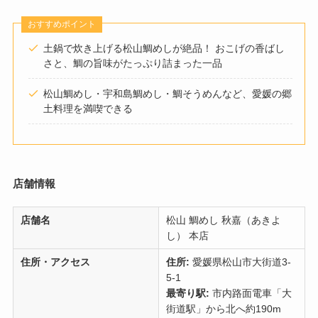
おすすめポイント
土鍋で炊き上げる松山鯛めしが絶品！ おこげの香ばし
さと、鯛の旨味がたっぷり詰まった一品
松山鯛めし・宇和島鯛めし・鯛そうめんなど、愛媛の郷
土料理を満喫できる
店舗情報
店舗名
松山 鯛めし 秋嘉（あきよ
し） 本店
住所・アクセス
住所:
愛媛県松山市大街道3-
5-1
最寄り駅:
市内路面電車「大
街道駅」から北へ約190m