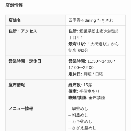
店舗情報
店舗名
四季香るdining たきざわ
住所・アクセス
住所:
愛媛県松山市大街道3
丁目4-4
最寄り駅:
「大街道駅」から
徒歩 約2分
営業時間・定休日
営業時間:
11:30〜14:00 /
17:00〜22:00
定休日:
月曜 / 日曜
座席情報
総席数:
15席
個室:
半個室あり
喫煙/禁煙:
全席禁煙
メニュー情報
– 鯛釜めし
– 蛸釜めし
– カキ釜めし
– さざえ釜めし