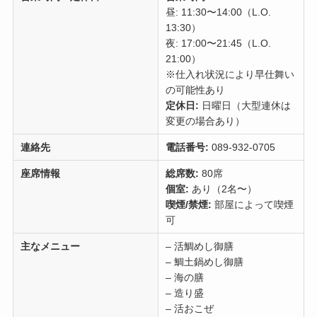
昼: 11:30〜14:00（L.O.
13:30）
夜: 17:00〜21:45（L.O.
21:00）
※仕入れ状況により早仕舞い
の可能性あり
定休日:
日曜日（大型連休は
変更の場合あり）
連絡先
電話番号:
089-932-0705
座席情報
総席数:
80席
個室:
あり（2名〜）
喫煙/禁煙:
部屋によって喫煙
可
主なメニュー
– 活鯛めし御膳
– 鯛土鍋めし御膳
– 海の膳
– 造り盛
– 活おこぜ