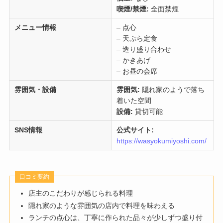
喫煙/禁煙:
全面禁煙
メニュー情報
– 点心
– 天ぷら定食
– 造り盛り合わせ
– かきあげ
– お昼の会席
雰囲気・設備
雰囲気:
隠れ家のようで落ち
着いた空間
設備:
貸切可能
SNS情報
公式サイト:
https://wasyokumiyoshi.com/
口コミ要約
店主のこだわりが感じられる料理
隠れ家のような雰囲気の店内で料理を味わえる
ランチの点心は、丁寧に作られた品々が少しずつ盛り付