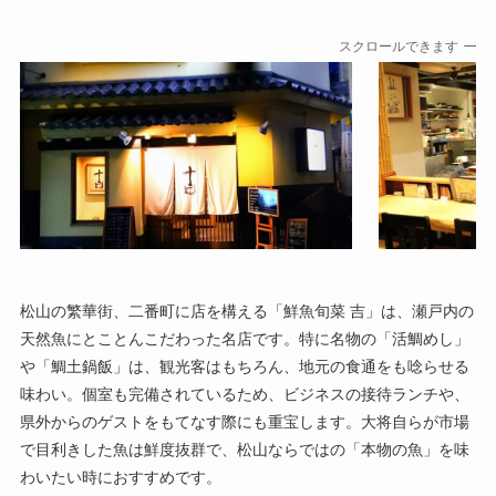
スクロールできます
松山の繁華街、二番町に店を構える「鮮魚旬菜 吉」は、瀬戸内の
天然魚にとことんこだわった名店です。特に名物の「活鯛めし」
や「鯛土鍋飯」は、観光客はもちろん、地元の食通をも唸らせる
味わい。個室も完備されているため、ビジネスの接待ランチや、
県外からのゲストをもてなす際にも重宝します。大将自らが市場
で目利きした魚は鮮度抜群で、松山ならではの「本物の魚」を味
わいたい時におすすめです。