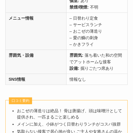
個室:
あり
禁煙/喫煙:
不明
メニュー情報
– 日替わり定食
– サービスランチ
– おこぜの薄造り
– 愛の鰤の刺身
– かきフライ
雰囲気・設備
雰囲気:
落ち着いた和の空間
でアットホームな接客
設備:
掘りごたつ席あり
SNS情報
情報なし
口コミ要約
おこぜの薄造りは絶品！ 骨は唐揚げ、頭は味噌汁として
提供され、一匹まるごと楽しめる
メインに加え、小鉢がつく日替わりランチがコスパ抜群
気取らない接客で居心地が良い ご主人や女将さんの温か