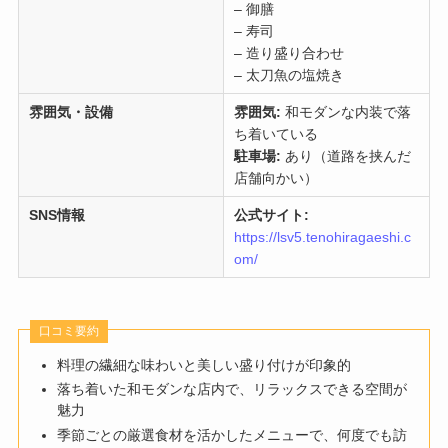
– 御膳
– 寿司
– 造り盛り合わせ
– 太刀魚の塩焼き
雰囲気・設備
雰囲気:
和モダンな内装で落
ち着いている
駐車場:
あり（道路を挟んだ
店舗向かい）
SNS情報
公式サイト:
https://lsv5.tenohiragaeshi.c
om/
口コミ要約
料理の繊細な味わいと美しい盛り付けが印象的
落ち着いた和モダンな店内で、リラックスできる空間が
魅力
季節ごとの厳選食材を活かしたメニューで、何度でも訪