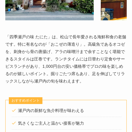
「四季瀬戸の味 たにた」は、松山で長年愛される海鮮和食の老舗
です。特に有名なのが「おこぜの薄造り」。高級魚であるオコゼ
を、刺身から骨の唐揚げ、アラの味噌汁まで余すことなく堪能で
きるスタイルは圧巻です。ランチタイムには日替わり定食やサー
ビスランチがあり、1,000円台の安い価格帯でプロの味を楽しめ
るのが嬉しいポイント。掘りごたつ席もあり、足を伸ばしてリラ
ックスしながら瀬戸内の旬を味わえます。
おすすめポイント
瀬戸内の新鮮な魚介料理が味わえる
気さくなご主人と温かい接客が魅力