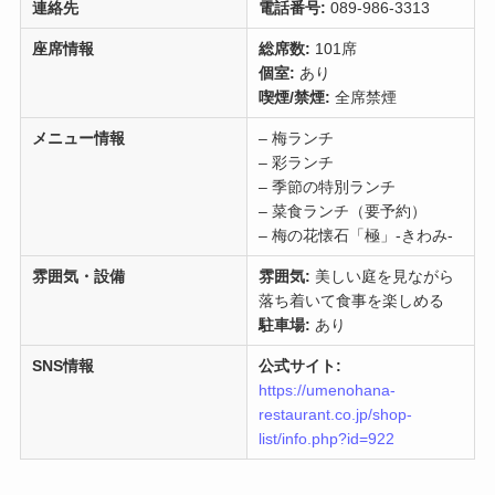
連絡先
電話番号:
089-986-3313
座席情報
総席数:
101席
個室:
あり
喫煙/禁煙:
全席禁煙
メニュー情報
– 梅ランチ
– 彩ランチ
– 季節の特別ランチ
– 菜食ランチ（要予約）
– 梅の花懐石「極」-きわみ-
雰囲気・設備
雰囲気:
美しい庭を見ながら
落ち着いて食事を楽しめる
駐車場:
あり
SNS情報
公式サイト:
https://umenohana-
restaurant.co.jp/shop-
list/info.php?id=922