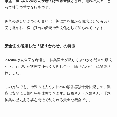
繁盛、農民の八角さんが勝てば五穀豊穣
とされ、地域の人々にと
って神聖で重要な行事です。
神輿の激しいぶつかり合いは、神に力を授かる儀式としても長く
受け継がれ、松山独自の伝統神輿文化として知られています。
安全面を考慮した「練り合わせ」の特徴
2024年は安全面を考慮し、神輿同士が激しくぶつかる従来の形式
から、近づいた状態でゆっくり押し合う「練り合わせ」に変更さ
れました。
この方法でも、神輿の迫力や力比べの緊張感は十分に楽しめ、観
客は安全に伝統行事を体験できます。四角さん・八角さん・千木
神輿の歴史ある姿を間近で見られる貴重な機会です。