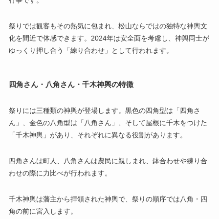
祭りでは観客もその熱気に包まれ、松山ならではの独特な神輿文
化を間近で体感できます。2024年は安全面を考慮し、神輿同士が
ゆっくり押し合う「練り合わせ」として行われます。
四角さん・八角さん・千木神輿の特徴
祭りには三種類の神輿が登場します。黒色の四角型は「四角さ
ん」、金色の八角型は「八角さん」、そして屋根に千木をつけた
「千木神輿」があり、それぞれに異なる役割があります。
四角さんは町人、八角さんは農民に親しまれ、鉢合わせや練り合
わせの際に力比べが行われます。
千木神輿は藩主から拝領された神輿で、祭りの順序では八角・四
角の前に宮入します。