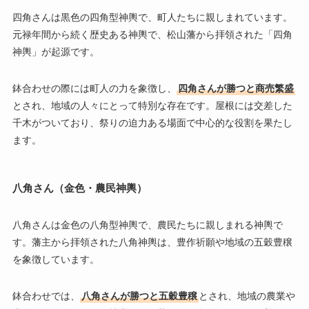
四角さんは黒色の四角型神輿で、町人たちに親しまれています。
元禄年間から続く歴史ある神輿で、松山藩から拝領された「四角
神輿」が起源です。
鉢合わせの際には町人の力を象徴し、
四角さんが勝つと商売繁盛
とされ、地域の人々にとって特別な存在です。屋根には交差した
千木がついており、祭りの迫力ある場面で中心的な役割を果たし
ます。
八角さん（金色・農民神輿）
八角さんは金色の八角型神輿で、農民たちに親しまれる神輿で
す。藩主から拝領された八角神輿は、豊作祈願や地域の五穀豊穣
を象徴しています。
鉢合わせでは、
八角さんが勝つと五穀豊穣
とされ、地域の農業や