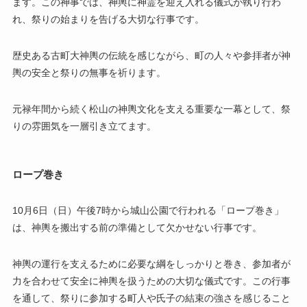
ます。この神事では、神輿に神霊を迎え入れる儀式が執り行わ
れ、祭りの始まりを告げる大切な行事です。
歴史ある古町大神輿の伝統を感じながら、町の人々や参拝者が神
輿の安全と祭りの無事を祈ります。
元禄年間から続く松山の神輿文化を支える重要な一幕として、祭
りの雰囲気を一層引き立てます。
ロープ巻き
10月6日（日）午後7時から城山公園で行われる「ロープ巻き」
は、神輿を搬出する前の準備として欠かせない行事です。
神輿の運行を支えるために必要な綱をしっかりと巻き、参加者が
力を合わせて安全に神輿を扱うための大切な儀式です。この行事
を通して、祭りに参加する町人や氏子の結束の強さを感じること