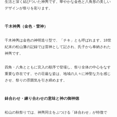
生活と深く結びついた神輿です。華やかな金色と八角形の美しい
デザインが祭りを彩ります。
千木神輿（金色・雷神）
千木神輿は金色の神明造り型で、「チキ」とも呼ばれます。18世
紀末の松山藩の記録では雷神として記され、氏子から奉納された
神輿です。
四角・八角とともに宮入の順序で登場し、祭り全体の中心をなす
重要な存在です。その荘厳な姿は、地域の人々に神聖な力を感じ
させ、祭りの雰囲気を引き締めます。
鉢合わせ・練り合わせの意味と神の御神徳
松山の秋祭りでは、神輿同士をぶつける「鉢合わせ」が特徴で