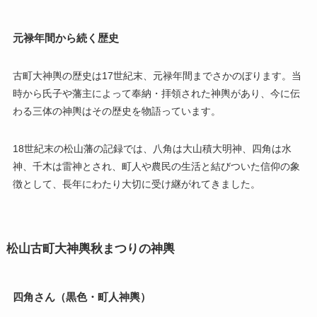
元禄年間から続く歴史
古町大神輿の歴史は17世紀末、元禄年間までさかのぼります。当
時から氏子や藩主によって奉納・拝領された神輿があり、今に伝
わる三体の神輿はその歴史を物語っています。
18世紀末の松山藩の記録では、八角は大山積大明神、四角は水
神、千木は雷神とされ、町人や農民の生活と結びついた信仰の象
徴として、長年にわたり大切に受け継がれてきました。
松山古町大神輿秋まつりの神輿
四角さん（黒色・町人神輿）