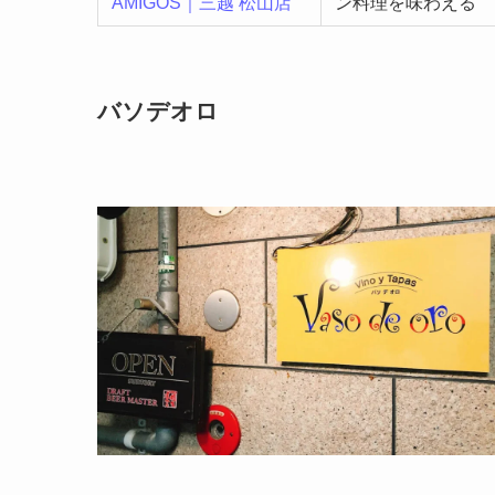
AMIGOS｜三越 松山店
ン料理を味わえる
バソデオロ